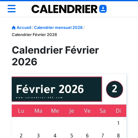
Annuel
Accueil
/
Calendrier mensuel 2026
/
Mensuel
Calendrier Février 2026
Scolaire
Calendrier Février
Semainiers
2026
Personnaliser
Outils
Blog