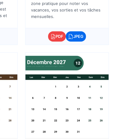
ge
zone pratique pour noter vos
 est
vacances, vos sorties et vos tâches
s et
mensuelles.
PDF
JPEG