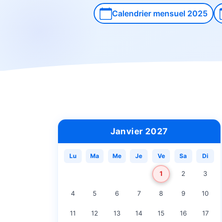
Calendrier mensuel 2025
Janvier 2027
Lu
Ma
Me
Je
Ve
Sa
Di
1
2
3
4
5
6
7
8
9
10
11
12
13
14
15
16
17