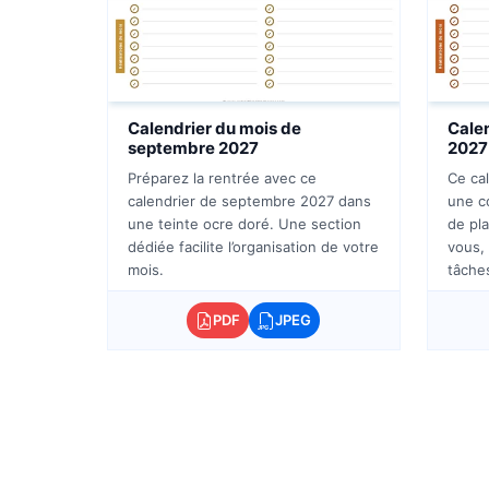
Calendrier du mois de
Calen
septembre 2027
2027
Préparez la rentrée avec ce
Ce ca
calendrier de septembre 2027 dans
une co
une teinte ocre doré. Une section
de pla
dédiée facilite l’organisation de votre
vous,
mois.
tâche
PDF
JPEG