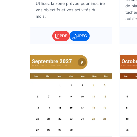
Utilisez la zone prévue pour inscrire
de pla
vos objectifs et vos activités du
tâche
mois.
oublie
PDF
JPEG