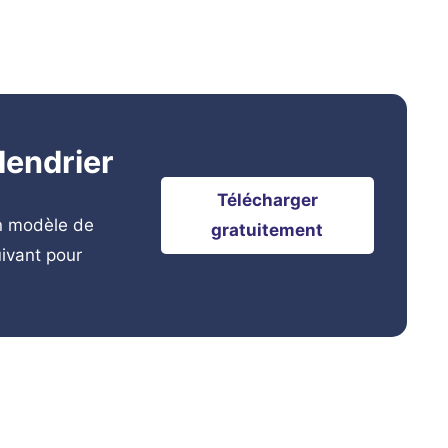
lendrier
Télécharger
un modèle de
gratuitement
uivant pour
.