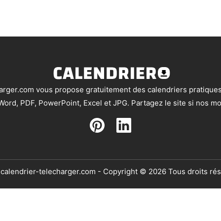
arger.com vous propose gratuitement des calendriers pratiques 
ord, PDF, PowerPoint, Excel et JPG. Partagez le site si nos mo
alendrier-telecharger.com - Copyright © 2026 Tous droits ré
itions générales
|
Politique de Confidentialité
|
Qui sommes no
Toute reproduction, revente ou republication non autorisée est interdite