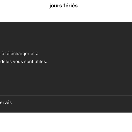
jours fériés
à télécharger et à
dèles vous sont utiles.
servés
us ?
|
webmaster@calendrier-telecharger.com
, mais le partage des liens vers nos pages reste librement