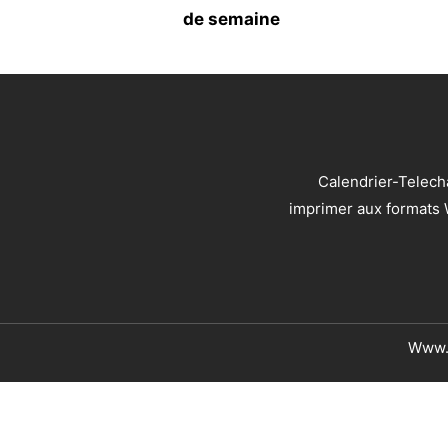
de semaine
Calendrier-Telech
imprimer aux formats W
Www.c
Politique de cookies
|
Mentions légales
|
Cond
Le contenu de ce site est protégé par le droit d’auteur. 