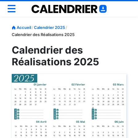
Annuel
Accueil
/
Calendrier 2025
/
Mensuel
Calendrier des Réalisations 2025
Scolaire
Calendrier des
Semainiers
Réalisations 2025
Personnaliser
Outils
Blog