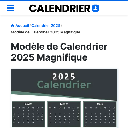
Annuel
Accueil
/
Calendrier 2025
/
Mensuel
Modèle de Calendrier 2025 Magnifique
Scolaire
Modèle de Calendrier
Semainiers
2025 Magnifique
Personnaliser
Outils
Blog