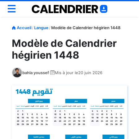
Annuel
Accueil
/
Langue
/
Modèle de Calendrier hégirien 1448
Mensuel
Modèle de Calendrier
Scolaire
hégirien 1448
Semainiers
Personnaliser
·
bahla youssef
Mis à jour le
20 juin 2026
Outils
Blog