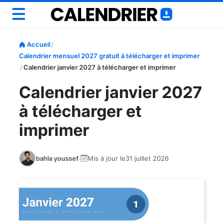
Annuel
Accueil
/
Mensuel
Calendrier mensuel 2027 gratuit à télécharger et imprimer
/
Calendrier janvier 2027 à télécharger et imprimer
Scolaire
Semainiers
Calendrier janvier 2027
Personnaliser
à télécharger et
Outils
imprimer
Blog
·
bahla youssef
Mis à jour le
31 juillet 2026